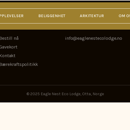
PPLEVELSER
BELIGGENHET
ARKITEKTUR
OM O
Side
Kontaktinformasj
Bestill nå
info@eaglenestecolodge.no
Gavekort
Kontakt
Bærekraftspolitikk
© 2025 Eagle Nest Eco Lodge, Otta, Norge