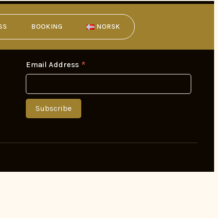
SS
BOOKING
NORSK
on
Vårt nyhetsbrev
*
Email Address